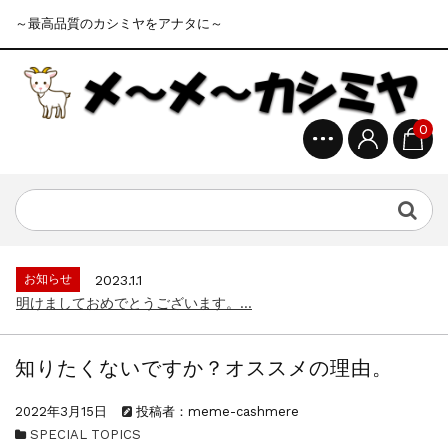
～最高品質のカシミヤをアナタに～
0
お知らせ
2023.1.1
明けましておめでとうございます。...
お知らせ
2023.4.15
ゴールデンウイークの営業について...
お知らせ
2023.1.1
明けましておめでとうございます。...
知りたくないですか？オススメの理由。
お知らせ
2023.4.15
ゴールデンウイークの営業について...
2022年3月15日
投稿者：meme-cashmere
お知らせ
2023.1.1
SPECIAL TOPICS
明けましておめでとうございます。...